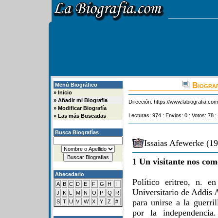
Biograf
Menú Biográfico
»
Inicio
»
Añadir mi Biografia
Dirección:
https://www.labiografia.co
»
Modificar Biografía
Lecturas: 974 : Envios: 0 : Votos: 78 :
»
Las más Buscadas
Busca Biografías
Issaias Afewerke (19
1 Un visitante nos com
Abecedario
Político eritreo, n. 
A
B
C
D
E
F
G
H
I
Universitario de Addis 
J
K
L
M
N
O
P
Q
R
para unirse a la guerri
S
T
U
V
W
X
Y
Z
#
por la independencia