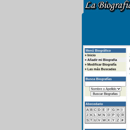
Menú Biográfico
»
Inicio
»
Añadir mi Biografia
»
Modificar Biografía
»
Las más Buscadas
Busca Biografías
Abecedario
A
B
C
D
E
F
G
H
I
J
K
L
M
N
O
P
Q
R
S
T
U
V
W
X
Y
Z
#