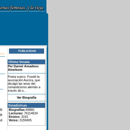
PUBLICIDAD
Última Votada
Per Daniel Amadeus
Atterbom
Poeta sueco. Fundó la
asociación Aurora, que
divulgó las tesis del
romanticismo alemán a
través de s...
Ver Biografía
Estadísticas
on
Biografías:
49860
Lecturas:
76114634
un
Envios:
3191
ia
Votos:
3159405