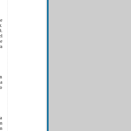
de
r.
9.
l
de
ra
en
la
To
ha
on
en