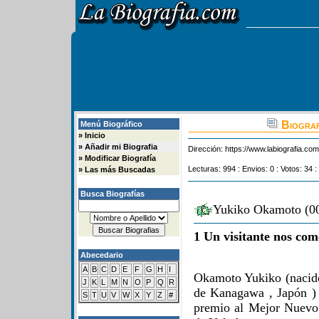
Biograf
Menú Biográfico
»
Inicio
»
Añadir mi Biografia
Dirección:
https://www.labiografia.co
»
Modificar Biografía
Lecturas: 994 : Envios: 0 : Votos: 34 :
»
Las más Buscadas
Busca Biografías
Yukiko Okamoto (00
1 Un visitante nos com
Abecedario
A
B
C
D
E
F
G
H
I
Okamoto Yukiko (nacido
J
K
L
M
N
O
P
Q
R
de Kanagawa , Japón ) 
S
T
U
V
W
X
Y
Z
#
premio al Mejor Nuevo 