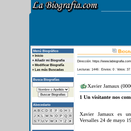
Biogra
Menú Biográfico
»
Inicio
»
Añadir mi Biografia
Dirección:
https://www.labiografia.co
»
Modificar Biografía
Lecturas: 1446 : Envios: 0 : Votos: 37
»
Las más Buscadas
Busca Biografías
Xavier Jamaux (0000
1 Un visitante nos com
Abecedario
A
B
C
D
E
F
G
H
I
Xavier Jamaux es un
J
K
L
M
N
O
P
Q
R
Versalles 24 de mayo 1
S
T
U
V
W
X
Y
Z
#