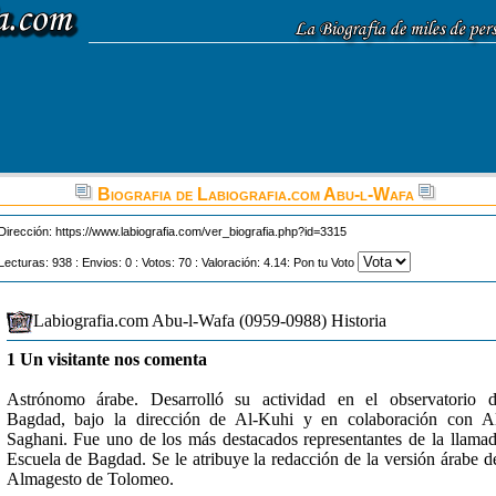
Biografia de Labiografia.com Abu-l-Wafa
Dirección:
https://www.labiografia.com/ver_biografia.php?id=3315
Lecturas: 938 : Envios: 0 : Votos: 70 : Valoración: 4.14: Pon tu Voto
Labiografia.com Abu-l-Wafa (0959-0988) Historia
1 Un visitante nos comenta
Astrónomo árabe. Desarrolló su actividad en el observatorio 
Bagdad, bajo la dirección de Al-Kuhi y en colaboración con A
Saghani. Fue uno de los más destacados representantes de la llama
Escuela de Bagdad. Se le atribuye la redacción de la versión árabe d
Almagesto de Tolomeo.