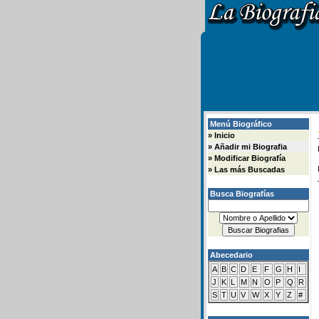
Menú Biográfico
»
Inicio
»
Añadir mi Biografia
»
Modificar Biografía
»
Las más Buscadas
Busca Biografías
Abecedario
A
B
C
D
E
F
G
H
I
J
K
L
M
N
O
P
Q
R
S
T
U
V
W
X
Y
Z
#