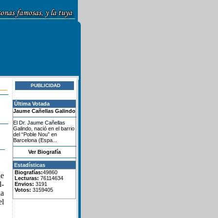
PUBLICIDAD
Última Votada
Jaume Cañellas Galindo
El Dr. Jaume Cañellas
Galindo, nació en el barrio
del “Poble Nou” en
Barcelona (Espa...
Ver Biografía
Estadísticas
Biografías:
49860
de
Lecturas:
76114634
l-
Envios:
3191
Votos:
3159405
da
el