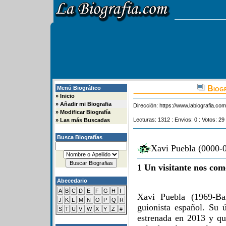
Biogr
Menú Biográfico
»
Inicio
»
Añadir mi Biografia
Dirección:
https://www.labiografia.co
»
Modificar Biografía
Lecturas: 1312 : Envios: 0 : Votos: 29
»
Las más Buscadas
Busca Biografías
Xavi Puebla (0000-0
1 Un visitante nos com
Abecedario
A
B
C
D
E
F
G
H
I
Xavi Puebla (1969-Ba
J
K
L
M
N
O
P
Q
R
guionista español. Su ú
S
T
U
V
W
X
Y
Z
#
estrenada en 2013 y qu