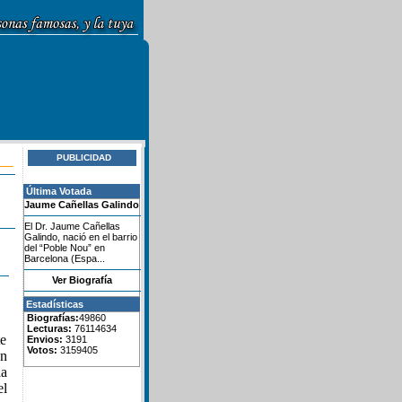
PUBLICIDAD
Última Votada
Jaume Cañellas Galindo
El Dr. Jaume Cañellas
Galindo, nació en el barrio
del “Poble Nou” en
Barcelona (Espa...
Ver Biografía
Estadísticas
Biografías:
49860
Lecturas:
76114634
e
Envios:
3191
Votos:
3159405
en
la
el