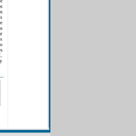
de
os
os
os
re
as
ar
os
ro
es
X.
 y