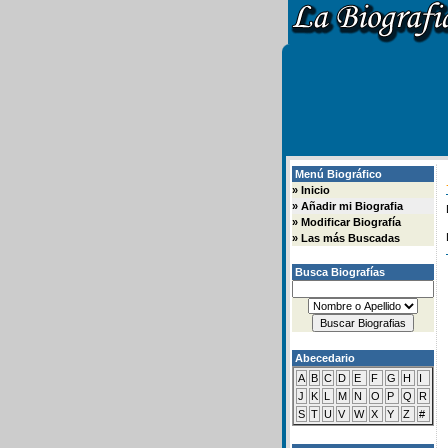
Menú Biográfico
»
Inicio
»
Añadir mi Biografia
»
Modificar Biografía
»
Las más Buscadas
Busca Biografías
Abecedario
A
B
C
D
E
F
G
H
I
J
K
L
M
N
O
P
Q
R
S
T
U
V
W
X
Y
Z
#