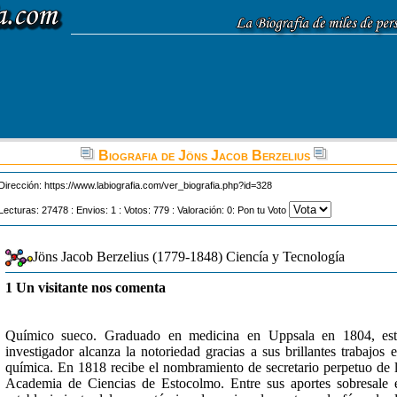
Biografia de Jöns Jacob Berzelius
Dirección:
https://www.labiografia.com/ver_biografia.php?id=328
Lecturas: 27478 : Envios: 1 : Votos: 779 : Valoración: 0: Pon tu Voto
Jöns Jacob Berzelius (1779-1848) Ciencía y Tecnología
1 Un visitante nos comenta
Químico sueco. Graduado en medicina en Uppsala en 1804, est
investigador alcanza la notoriedad gracias a sus brillantes trabajos 
química. En 1818 recibe el nombramiento de secretario perpetuo de 
Academia de Ciencias de Estocolmo. Entre sus aportes sobresale 