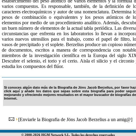
establecimiento del peso atómico de varios elementos y la fórmula 
varios compuestos. Es responsable, también, de la definición de l
caracteres electroquímicos y autor de una nomenclatura. Determina l
pesos de combinación o equivalentes y los pesos atómicos de l
elementos por medio de un procedimiento analítico. Además, descub
un buen número de elementos de la actual tabla periódica. Las divers
circunstancias que enfrenta en los laboratorios lo llevan a incorpor
varios nuevos utensilios para el trabajo, como el papel de filtro, l
vasos de precipitado y el soplete. Berzelius produce un copioso núme
de documentos, escritos a manera de correspondencia con notabl
miembros de la investigación científica en la Europa del siglo XI
Descubre el selenio, el torio y el cerio. Aisla el silicio y el circonio
estudia los compuestos del flúor.
Si conoces algún dato más de la Biografia de Jöns Jacob Berzelius, por favor haz
click aquí y añade los datos que sepas sobre esta biografía para poder seguir
mejorando y ofreciendo mejores resultados en el mayor buscador de biografías de
Internet.
[
Enviarle la Biografia de Jöns Jacob Berzelius a un amig@
]
© 2000-2026 HGM Network S.L. Todos los derechos reservados