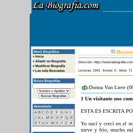
Biograf
Menú Biográfico
»
Inicio
»
Añadir mi Biografia
Dirección:
https://www.labiografia.co
»
Modificar Biografía
Lecturas: 1943 : Envios: 0 : Votos: 71
»
Las más Buscadas
Busca Biografías
Donna Van Liere (00
1 Un visitante nos com
Abecedario
ESTA ES ESCRITA PO
A
B
C
D
E
F
G
H
I
J
K
L
M
N
O
P
Q
R
Yo nací y crecí en el n
S
T
U
V
W
X
Y
Z
#
nieve y frío, mucho má