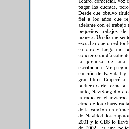
Teatro, comercial, voz e
pagar las cuentas, per
Desde que obtuvo título
fiel a los años que re
adelante con el trabajo
pequeños trabajos de
manera. Un día me senté 
escuchar que un editor l
en otro y luego me f
concierto un día calient
la premisa de una 
escribiendo. Me pregun
canción de Navidad y 
gran libro. Empecé a 
pudiera darle forma a l
tanto, NewSong dio a c
la radio en el invierno
cima de los charts radi
de la canción un númer
de Navidad los zapato
2001 y la CBS lo llevó 
de 2002. Es una pelíc