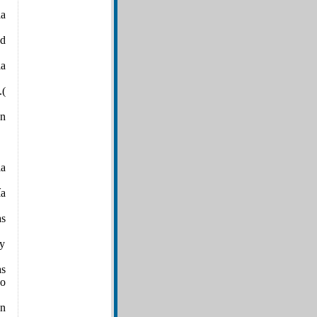
a
ad
a
.(
ón
la
a
as
 y
as
zo
on