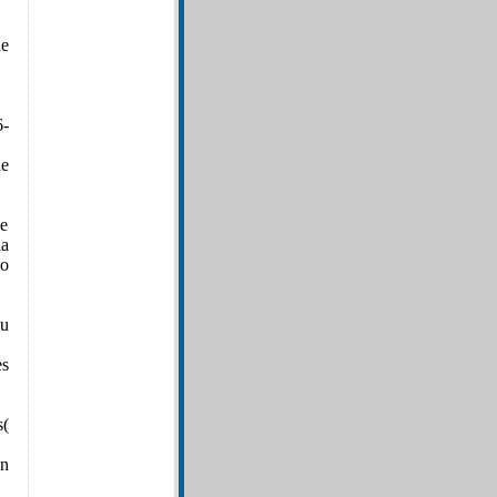
de
6-
de
de
la
io
su
es
s(
ón