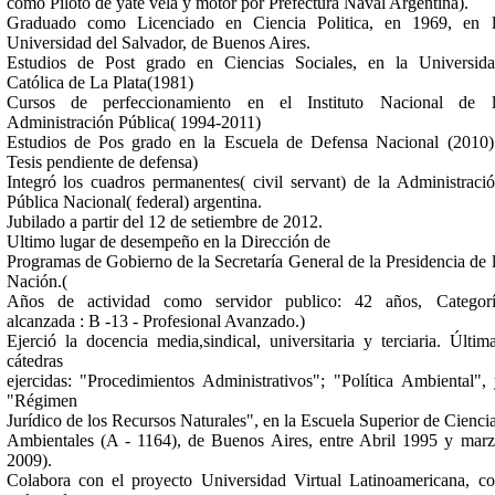
como Piloto de yate vela y motor por Prefectura Naval Argentina).
Graduado como Licenciado en Ciencia Politica, en 1969, en l
Universidad del Salvador, de Buenos Aires.
Estudios de Post grado en Ciencias Sociales, en la Universid
Católica de La Plata(1981)
Cursos de perfeccionamiento en el Instituto Nacional de l
Administración Pública( 1994-2011)
Estudios de Pos grado en la Escuela de Defensa Nacional (2010)
Tesis pendiente de defensa)
Integró los cuadros permanentes( civil servant) de la Administraci
Pública Nacional( federal) argentina.
Jubilado a partir del 12 de setiembre de 2012.
Ultimo lugar de desempeño en la Dirección de
Programas de Gobierno de la Secretaría General de la Presidencia de 
Nación.(
Años de actividad como servidor publico: 42 años, Categorí
alcanzada : B -13 - Profesional Avanzado.)
Ejerció la docencia media,sindical, universitaria y terciaria. Últim
cátedras
ejercidas: "Procedimientos Administrativos"; "Política Ambiental",
"Régimen
Jurídico de los Recursos Naturales", en la Escuela Superior de Cienci
Ambientales (A - 1164), de Buenos Aires, entre Abril 1995 y mar
2009).
Colabora con el proyecto Universidad Virtual Latinoamericana, c