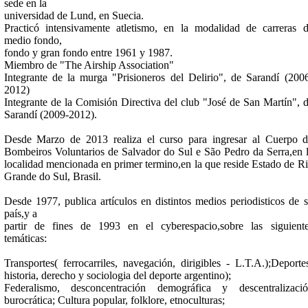
sede en la
universidad de Lund, en Suecia.
Practicó intensivamente atletismo, en la modalidad de carreras 
medio fondo,
fondo y gran fondo entre 1961 y 1987.
Miembro de "The Airship Association"
Integrante de la murga "Prisioneros del Delirio", de Sarandí (200
2012)
Integrante de la Comisión Directiva del club "José de San Martín", 
Sarandí (2009-2012).
Desde Marzo de 2013 realiza el curso para ingresar al Cuerpo 
Bombeiros Voluntarios de Salvador do Sul e São Pedro da Serra,en 
localidad mencionada en primer termino,en la que reside Estado de R
Grande do Sul, Brasil.
Desde 1977, publica artículos en distintos medios periodisticos de 
país,y a
partir de fines de 1993 en el cyberespacio,sobre las siguient
temáticas:
Transportes( ferrocarriles, navegación, dirigibles - L.T.A.);Deporte
historia, derecho y sociologia del deporte argentino);
Federalismo, desconcentración demográfica y descentralizaci
burocrática; Cultura popular, folklore, etnoculturas;