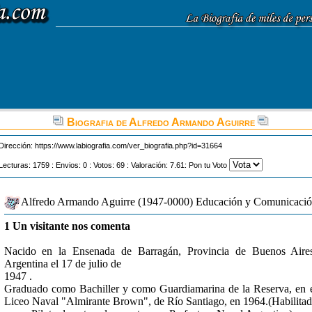
Biografia de Alfredo Armando Aguirre
Dirección:
https://www.labiografia.com/ver_biografia.php?id=31664
Lecturas: 1759 : Envios: 0 : Votos: 69 : Valoración: 7.61: Pon tu Voto
Alfredo Armando Aguirre (1947-0000) Educación y Comunicaci
1 Un visitante nos comenta
Nacido en la Ensenada de Barragán, Provincia de Buenos Aire
Argentina el 17 de julio de
1947 .
Graduado como Bachiller y como Guardiamarina de la Reserva, en 
Liceo Naval "Almirante Brown", de Río Santiago, en 1964.(Habilita