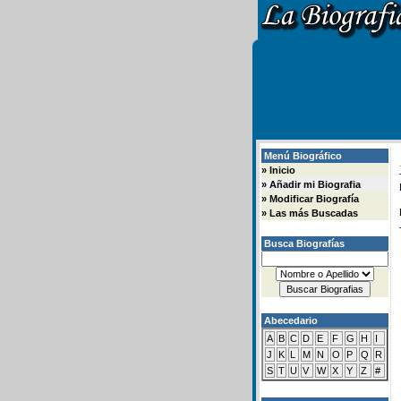
Menú Biográfico
»
Inicio
»
Añadir mi Biografia
»
Modificar Biografía
»
Las más Buscadas
Busca Biografías
Abecedario
A
B
C
D
E
F
G
H
I
J
K
L
M
N
O
P
Q
R
S
T
U
V
W
X
Y
Z
#