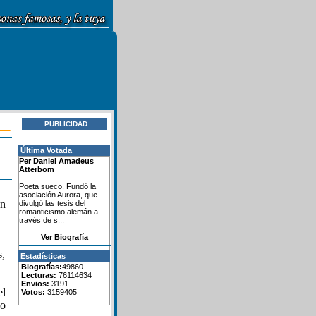
PUBLICIDAD
Última Votada
Per Daniel Amadeus
Atterbom
Poeta sueco. Fundó la
asociación Aurora, que
ón
divulgó las tesis del
romanticismo alemán a
través de s...
Ver Biografía
s,
Estadísticas
Biografías:
49860
Lecturas:
76114634
Envios:
3191
el
Votos:
3159405
do