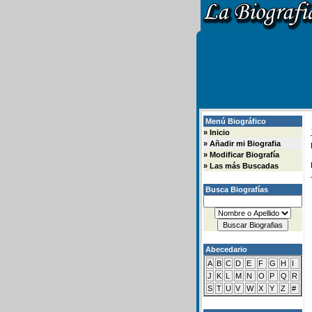
Menú Biográfico
»
Inicio
»
Añadir mi Biografia
»
Modificar Biografía
»
Las más Buscadas
Busca Biografías
Abecedario
A
B
C
D
E
F
G
H
I
J
K
L
M
N
O
P
Q
R
S
T
U
V
W
X
Y
Z
#