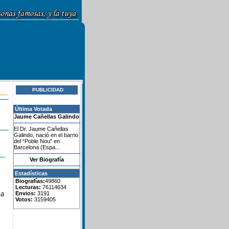
PUBLICIDAD
Última Votada
Jaume Cañellas Galindo
El Dr. Jaume Cañellas
Galindo, nació en el barrio
del “Poble Nou” en
Barcelona (Espa...
Ver Biografía
Estadísticas
Biografías:
49860
Lecturas:
76114634
da
Envios:
3191
Votos:
3159405