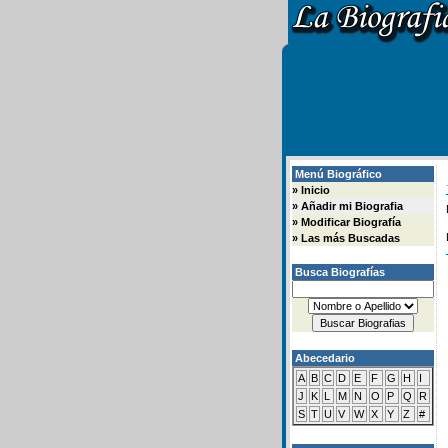
Menú Biográfico
»
Inicio
»
Añadir mi Biografia
»
Modificar Biografía
»
Las más Buscadas
Busca Biografías
Abecedario
A
B
C
D
E
F
G
H
I
J
K
L
M
N
O
P
Q
R
S
T
U
V
W
X
Y
Z
#