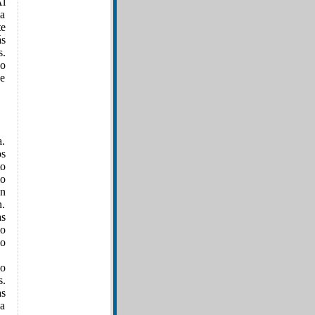
Al
la
te
ás
s.
jo
Le
a.
os
to
mo
en
n.
as
mo
io
o
s.
as
sa