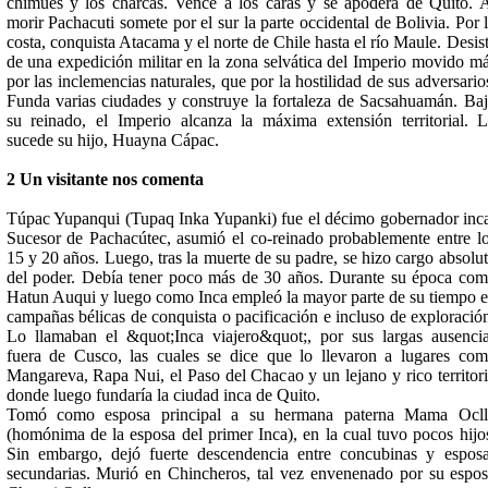
chimúes y los charcas. Vence a los caras y se apodera de Quito. 
morir Pachacuti somete por el sur la parte occidental de Bolivia. Por 
costa, conquista Atacama y el norte de Chile hasta el río Maule. Desis
de una expedición militar en la zona selvática del Imperio movido m
por las inclemencias naturales, que por la hostilidad de sus adversario
Funda varias ciudades y construye la fortaleza de Sacsahuamán. Ba
su reinado, el Imperio alcanza la máxima extensión territorial. 
sucede su hijo, Huayna Cápac.
2 Un visitante nos comenta
Túpac Yupanqui (Tupaq Inka Yupanki) fue el décimo gobernador inc
Sucesor de Pachacútec, asumió el co-reinado probablemente entre l
15 y 20 años. Luego, tras la muerte de su padre, se hizo cargo absolu
del poder. Debía tener poco más de 30 años. Durante su época co
Hatun Auqui y luego como Inca empleó la mayor parte de su tiempo 
campañas bélicas de conquista o pacificación e incluso de exploració
Lo llamaban el &quot;Inca viajero&quot;, por sus largas ausenci
fuera de Cusco, las cuales se dice que lo llevaron a lugares co
Mangareva, Rapa Nui, el Paso del Chacao y un lejano y rico territor
donde luego fundaría la ciudad inca de Quito.
Tomó como esposa principal a su hermana paterna Mama Ocll
(homónima de la esposa del primer Inca), en la cual tuvo pocos hijo
Sin embargo, dejó fuerte descendencia entre concubinas y espos
secundarias. Murió en Chincheros, tal vez envenenado por su espo