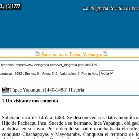
Biografia de Túpac Yupanqui
Dirección:
https://www.labiografia.com/ver_biografia.php?id=3139
Lecturas: 9952 : Envios: 0 : Votos: 342 : Valoración: 0: Pon tu Voto
Túpac Yupanqui (1440-1488) Historia
1 Un visitante nos comenta
Soberano inca de 1465 a 1488. Se desconocen sus datos biográfico
Hijo de Pachacuti Inca. Sucede a su hermano, Inca Yupanqui, obliga
a abdicar en su favor. Por orden de su padre marcha hacia el norte
conquista Chachapoyas y Mayobamba. Conquista el territorio de l