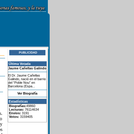
PUBLICIDAD
Última Votada
Jaume Cañellas Galindo
El Dr. Jaume Cañellas
Galindo, nació en el barrio
del “Poble Nou” en
Barcelona (Espa...
Ver Biografía
Estadísticas
Biografías:
49860
Lecturas:
76114634
s.
Envios:
3191
Votos:
3159405
do
 y
os