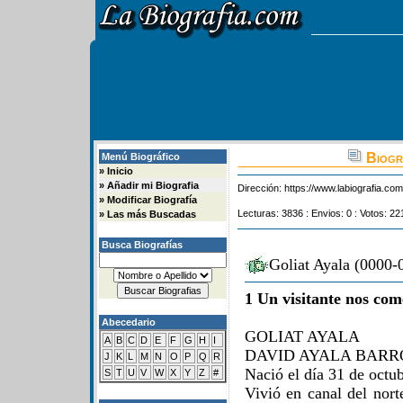
Biogra
Menú Biográfico
»
Inicio
»
Añadir mi Biografia
Dirección:
https://www.labiografia.co
»
Modificar Biografía
Lecturas: 3836 : Envios: 0 : Votos: 22
»
Las más Buscadas
Busca Biografías
Goliat Ayala (0000-
1 Un visitante nos com
Abecedario
GOLIAT AYALA
A
B
C
D
E
F
G
H
I
DAVID AYALA BARROS
J
K
L
M
N
O
P
Q
R
Nació el día 31 de octu
S
T
U
V
W
X
Y
Z
#
Vivió en canal del nort