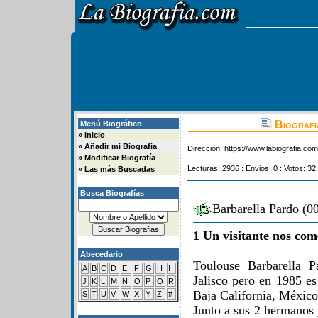
Biografi
Menú Biográfico
»
Inicio
»
Añadir mi Biografia
Dirección:
https://www.labiografia.co
»
Modificar Biografía
Lecturas: 2936 : Envios: 0 : Votos: 32
»
Las más Buscadas
Busca Biografías
Barbarella Pardo (0
1 Un visitante nos com
Abecedario
Toulouse Barbarella P
A
B
C
D
E
F
G
H
I
Jalisco pero en 1985 es
J
K
L
M
N
O
P
Q
R
Baja California, México
S
T
U
V
W
X
Y
Z
#
Junto a sus 2 hermanos 