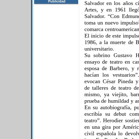
Publicidad
Salvador en los años ci
Artes, y en 1961 lleg
Salvador. “Con Edmund
toma un nuevo impulso”
comarca centroamerican
El inicio de este impul
1986, a la muerte de Ba
universitario.
Su sobrino Gustavo He
ensayo de teatro en cas
esposa de Barbero, y 
hacían los vestuarios
evocan César Pineda y 
de talleres de teatro d
mismo, ya viejito, bar
prueba de humildad y am
En su autobiografía, p
escribía su debut co
teatro”. Herodier sosti
en una gira por Améric
civil española lo devol