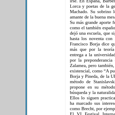
irse. En España, Barbe
Lorca y poetas de la g
Machado. Su sobrino 
amante de la buena mes
Su más grande aporte fu
como el también español
dejó una escuela, que s
hasta los noventa con
Francisco Borja dice qu
más que por la teorí
entrega a la universida
por la preponderancia 
Zalamea, pero también, 
existencial, como “A pue
Borja y Pineda, de la U
método de Stanislavsk
propone en su método 
búsqueda y la naturalid
Ellos lo siguen practic
ha marcado sus interes
como Brecht, por ejemp
El VI Festival Intern