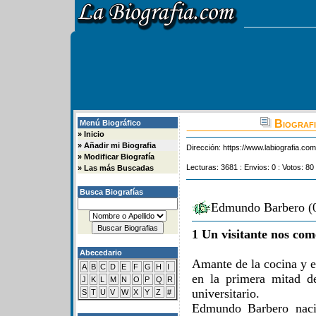
Biograf
Menú Biográfico
»
Inicio
»
Añadir mi Biografia
Dirección:
https://www.labiografia.co
»
Modificar Biografía
Lecturas: 3681 : Envios: 0 : Votos: 80
»
Las más Buscadas
Busca Biografías
Edmundo Barbero (0
1 Un visitante nos com
Abecedario
Amante de la cocina y e
A
B
C
D
E
F
G
H
I
en la primera mitad d
J
K
L
M
N
O
P
Q
R
universitario.
S
T
U
V
W
X
Y
Z
#
Edmundo Barbero naci