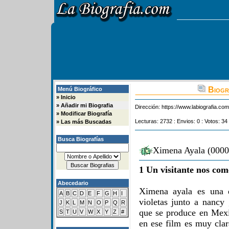
Biogra
Menú Biográfico
»
Inicio
»
Añadir mi Biografia
Dirección:
https://www.labiografia.co
»
Modificar Biografía
Lecturas: 2732 : Envios: 0 : Votos: 34
»
Las más Buscadas
Busca Biografías
Ximena Ayala (0000-
1 Un visitante nos com
Abecedario
Ximena ayala es una d
A
B
C
D
E
F
G
H
I
violetas junto a nancy 
J
K
L
M
N
O
P
Q
R
que se produce en Mexi
S
T
U
V
W
X
Y
Z
#
en ese film es muy clar