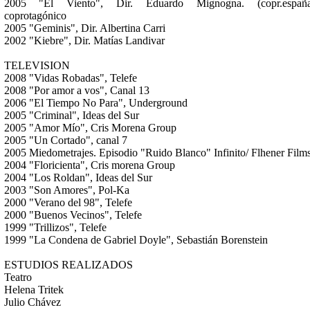
2005 "El Viento", Dir. Eduardo Mignogna. (copr.españa
coprotagónico
2005 "Geminis", Dir. Albertina Carri
2002 "Kiebre", Dir. Matías Landivar
TELEVISION
2008 "Vidas Robadas", Telefe
2008 "Por amor a vos", Canal 13
2006 "El Tiempo No Para", Underground
2005 "Criminal", Ideas del Sur
2005 "Amor Mío", Cris Morena Group
2005 "Un Cortado", canal 7
2005 Miedometrajes. Episodio "Ruido Blanco" Infinito/ Flhener Film
2004 "Floricienta", Cris morena Group
2004 "Los Roldan", Ideas del Sur
2003 "Son Amores", Pol-Ka
2000 "Verano del 98", Telefe
2000 "Buenos Vecinos", Telefe
1999 "Trillizos", Telefe
1999 "La Condena de Gabriel Doyle", Sebastián Borenstein
ESTUDIOS REALIZADOS
Teatro
Helena Tritek
Julio Chávez