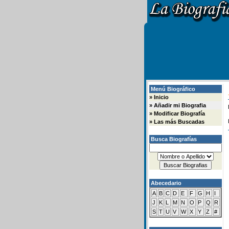
Menú Biográfico
»
Inicio
»
Añadir mi Biografia
»
Modificar Biografía
»
Las más Buscadas
Busca Biografías
Abecedario
A
B
C
D
E
F
G
H
I
J
K
L
M
N
O
P
Q
R
S
T
U
V
W
X
Y
Z
#