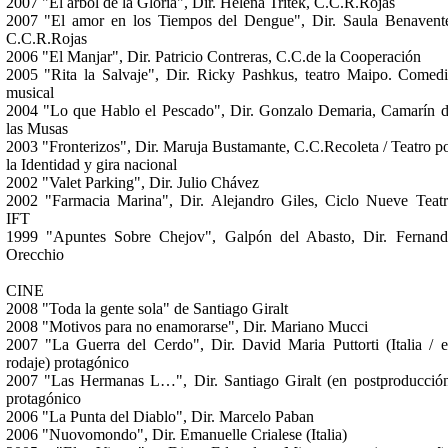
2007 "El árbol de la Gloria", Dir. Helena Tritek, C.C.R.Rojas
2007 "El amor en los Tiempos del Dengue", Dir. Saula Benavent
C.C.R.Rojas
2006 "El Manjar", Dir. Patricio Contreras, C.C.de la Cooperación
2005 "Rita la Salvaje", Dir. Ricky Pashkus, teatro Maipo. Comed
musical
2004 "Lo que Hablo el Pescado", Dir. Gonzalo Demaria, Camarín 
las Musas
2003 "Fronterizos", Dir. Maruja Bustamante, C.C.Recoleta / Teatro p
la Identidad y gira nacional
2002 "Valet Parking", Dir. Julio Chávez
2002 "Farmacia Marina", Dir. Alejandro Giles, Ciclo Nueve Teat
IFT
1999 "Apuntes Sobre Chejov", Galpón del Abasto, Dir. Fernan
Orecchio
CINE
2008 "Toda la gente sola" de Santiago Giralt
2008 "Motivos para no enamorarse", Dir. Mariano Mucci
2007 "La Guerra del Cerdo", Dir. David Maria Puttorti (Italia / 
rodaje) protagónico
2007 "Las Hermanas L…", Dir. Santiago Giralt (en postproducció
protagónico
2006 "La Punta del Diablo", Dir. Marcelo Paban
2006 "Nuovomondo", Dir. Emanuelle Crialese (Italia)