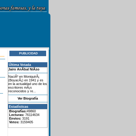
PUBLICIDAD
Última Votada
Jairo AnÃ­bal NiÃ±o
NaciÃ³ en MoniquirÃ¡
(BoyacÃ¡) en 1941 y es
en la actualidad uno de los
escritores mÃ¡s
reconocidos y re...
Ver Biografía
Estadísticas
Biografías:
49860
Lecturas:
76114634
Envios:
3191
Votos:
3159405