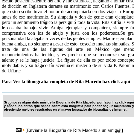
escaló posicionesdentro del arte y fué estudiosa, llegando a tomar cus
de dicción en Inglaterra durante su matrimonio con Carlos Fuentes. 
que esto escribe tuvo el honor de acompañarla en dos viajes a Euro
antes de ese matrimonio. Su simpatía y don de gente eran ejemplare
pero un sentimiento trágico la persiguió toda la vida. Rita sufría la vid
le costaba trabajo vivir. Amiga ejemplar y compañera, siempre f
comprensiva con los de abajo y justa con los poderosos.Su gr
personalidad la alejaba a veces de las gentes simples. Madre ejemplar
buena amiga, no siempre a pesar de esto, cosechó muchas simpatías. 
trata de una de las figuras del arte en México que meno
reconocimientos ha tenido, y es preciso que se reconozca su gr
talento.y se le haga justicia. La figura de ella es por todos concept
inolvidable, y su trágico fín acentúa el misterio de su vida P. Palomi
de Ufiarte
Para Ver la filmografía completa de Rita Macedo haz click aquí
Si conoces algún dato más de la Biografia de Rita Macedo, por favor haz click aquí
y añade los datos que sepas sobre esta biografía para poder seguir mejorando y
ofreciendo mejores resultados en el mayor buscador de biografías de Internet.
[
Enviarle la Biografia de Rita Macedo a un amig@
]