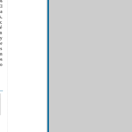
os
El
pa
s,
a;
ué
an
 y
Se
s
an
os
no