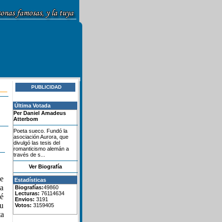
PUBLICIDAD
Última Votada
Per Daniel Amadeus
Atterbom
Poeta sueco. Fundó la
asociación Aurora, que
divulgó las tesis del
romanticismo alemán a
través de s...
Ver Biografía
de
Estadísticas
ia
Biografías:
49860
Lecturas:
76114634
ué
Envios:
3191
su
Votos:
3159405
ta