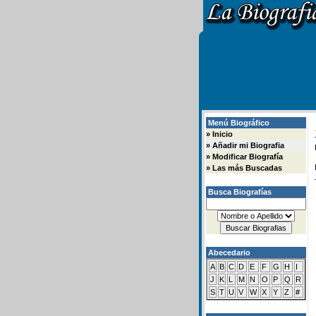
Menú Biográfico
»
Inicio
»
Añadir mi Biografia
»
Modificar Biografía
»
Las más Buscadas
Busca Biografías
Abecedario
A
B
C
D
E
F
G
H
I
J
K
L
M
N
O
P
Q
R
S
T
U
V
W
X
Y
Z
#