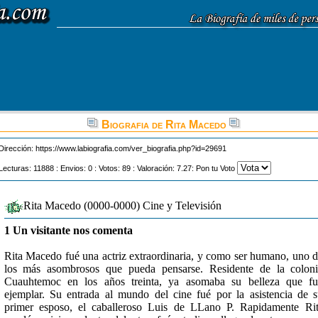
Biografia de Rita Macedo
Dirección:
https://www.labiografia.com/ver_biografia.php?id=29691
Lecturas: 11888 : Envios: 0 : Votos: 89 : Valoración: 7.27: Pon tu Voto
Rita Macedo (0000-0000) Cine y Televisión
1 Un visitante nos comenta
Rita Macedo fué una actriz extraordinaria, y como ser humano, uno 
los más asombrosos que pueda pensarse. Residente de la colon
Cuauhtemoc en los años treinta, ya asomaba su belleza que f
ejemplar. Su entrada al mundo del cine fué por la asistencia de 
primer esposo, el caballeroso Luis de LLano P. Rapidamente Ri