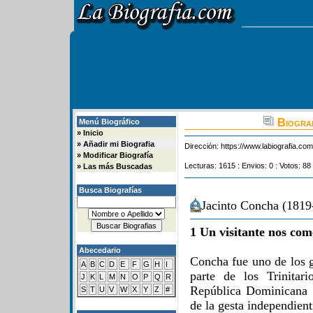
Biograf
Menú Biográfico
»
Inicio
»
Añadir mi Biografia
Dirección:
https://www.labiografia.co
»
Modificar Biografía
Lecturas: 1615 : Envios: 0 : Votos: 88
»
Las más Buscadas
Busca Biografías
Jacinto Concha (1819
1 Un visitante nos com
Abecedario
Concha fue uno de los
A
B
C
D
E
F
G
H
I
parte de los Trinitar
J
K
L
M
N
O
P
Q
R
República Dominicana 
S
T
U
V
W
X
Y
Z
#
de la gesta independient