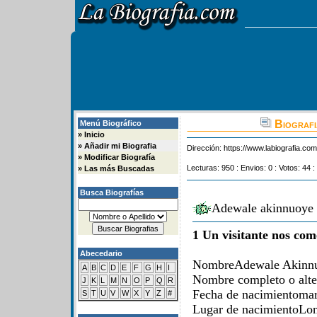
Biografi
Menú Biográfico
»
Inicio
»
Añadir mi Biografia
Dirección:
https://www.labiografia.co
»
Modificar Biografía
Lecturas: 950 : Envios: 0 : Votos: 44 :
»
Las más Buscadas
Busca Biografías
Adewale akinnuoye 
1 Un visitante nos com
Abecedario
NombreAdewale Akinn
A
B
C
D
E
F
G
H
I
Nombre completo o alt
J
K
L
M
N
O
P
Q
R
Fecha de nacimientomar
S
T
U
V
W
X
Y
Z
#
Lugar de nacimientoLon