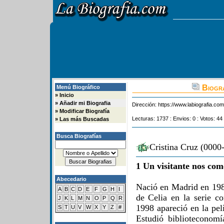
Biogra
Menú Biográfico
»
Inicio
»
Añadir mi Biografia
Dirección:
https://www.labiografia.co
»
Modificar Biografía
Lecturas: 1737 : Envios: 0 : Votos: 44
»
Las más Buscadas
Busca Biografías
Cristina Cruz (0000
1 Un visitante nos com
Abecedario
Nació en Madrid en 1984
A
B
C
D
E
F
G
H
I
de Celia en la serie 
J
K
L
M
N
O
P
Q
R
1998 apareció en la pel
S
T
U
V
W
X
Y
Z
#
Estudió biblioteconom