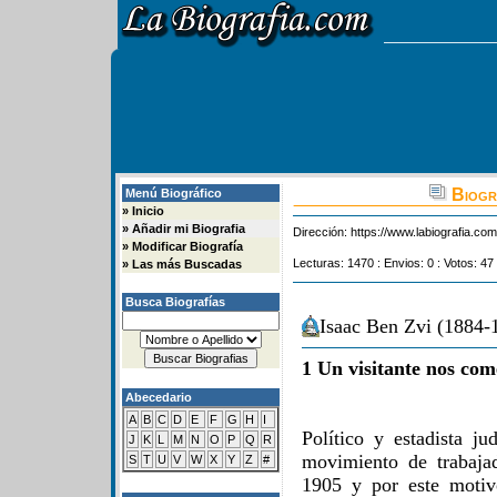
Biogra
Menú Biográfico
»
Inicio
»
Añadir mi Biografia
Dirección:
https://www.labiografia.co
»
Modificar Biografía
Lecturas: 1470 : Envios: 0 : Votos: 47
»
Las más Buscadas
Busca Biografías
Isaac Ben Zvi (1884-
1 Un visitante nos com
Abecedario
A
B
C
D
E
F
G
H
I
Político y estadista ju
J
K
L
M
N
O
P
Q
R
movimiento de trabaja
S
T
U
V
W
X
Y
Z
#
1905 y por este motiv