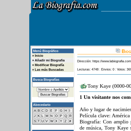
Biog
Menú Biográfico
»
Inicio
»
Añadir mi Biografia
Dirección:
https://www.labiografia.co
»
Modificar Biografía
Lecturas: 4748 : Envios: 0 : Votos: 36
»
Las más Buscadas
Busca Biografías
Tony Kaye (0000-00
1 Un visitante nos com
Abecedario
Año y lugar de nacimien
A
B
C
D
E
F
G
H
I
Película clave: América
J
K
L
M
N
O
P
Q
R
Biografía: Con amplio 
S
T
U
V
W
X
Y
Z
#
de música, Tony Kaye 