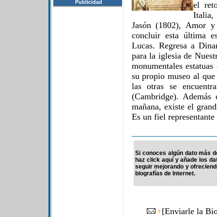
Publicidad
el ret
Itali
Jasón (1802), Amor y
concluir esta última 
Lucas. Regresa a Dina
para la iglesia de Nues
monumentales estatuas 
su propio museo al que 
las otras se encuent
(Cambridge). Además d
mañana, existe el gran
Es un fiel representante
Si conoces algún dato más de
haz click aquí y añade los d
seguir mejorando y ofrecien
biografías de Internet.
[
Enviarle la Bi