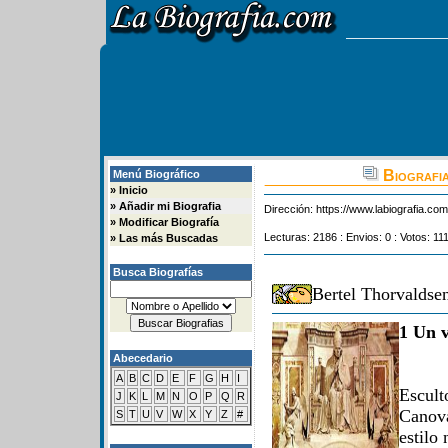
Biografia
Menú Biográfico
»
Inicio
»
Añadir mi Biografia
Dirección:
https://www.labiografia.co
»
Modificar Biografía
Lecturas: 2186 : Envios: 0 : Votos: 11
»
Las más Buscadas
Busca Biografías
Bertel Thorvaldse
1 Un v
Abecedario
A
B
C
D
E
F
G
H
I
Escult
J
K
L
M
N
O
P
Q
R
Canova
S
T
U
V
W
X
Y
Z
#
estilo