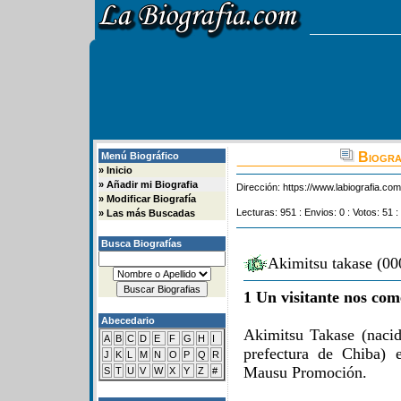
Biograf
Menú Biográfico
»
Inicio
»
Añadir mi Biografia
Dirección:
https://www.labiografia.co
»
Modificar Biografía
Lecturas: 951 : Envios: 0 : Votos: 51 :
»
Las más Buscadas
Busca Biografías
Akimitsu takase (00
1 Un visitante nos com
Abecedario
Akimitsu Takase (naci
A
B
C
D
E
F
G
H
I
prefectura de Chiba) 
J
K
L
M
N
O
P
Q
R
Mausu Promoción.
S
T
U
V
W
X
Y
Z
#