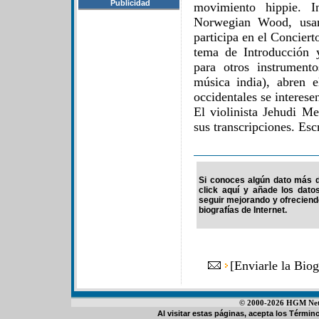
Publicidad
movimiento hippie. I
Norwegian Wood, usar
participa en el Conciert
tema de Introducción 
para otros instrument
música india), abren
occidentales se interese
El violinista Jehudi M
sus transcripciones. Esc
Si conoces algún dato más d
click aquí y añade los dato
seguir mejorando y ofrecien
biografías de Internet.
[
Enviarle la Bio
© 2000-2026 HGM Netwo
Al visitar estas páginas, acepta los
Término