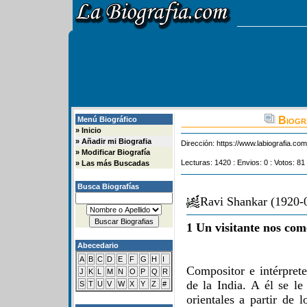
Biogra
Menú Biográfico
»
Inicio
»
Añadir mi Biografia
Dirección:
https://www.labiografia.co
»
Modificar Biografía
Lecturas: 1420 : Envios: 0 : Votos: 81
»
Las más Buscadas
Busca Biografías
Ravi Shankar (1920-
1 Un visitante nos com
Abecedario
A
B
C
D
E
F
G
H
I
Compositor e intérprete
J
K
L
M
N
O
P
Q
R
de la India. A él se l
S
T
U
V
W
X
Y
Z
#
orientales a partir de 