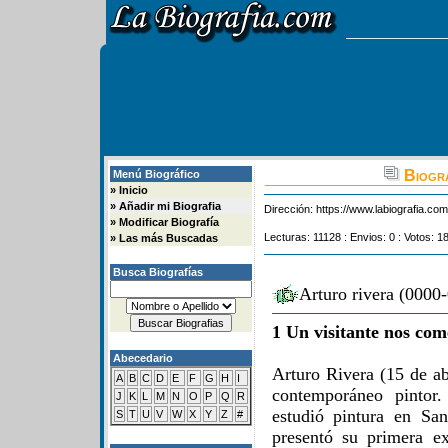
Biogra
Menú Biográfico
»
Inicio
»
Añadir mi Biografia
Dirección:
https://www.labiografia.co
»
Modificar Biografía
Lecturas: 11128 : Envios: 0 : Votos: 1
»
Las más Buscadas
Busca Biografías
Arturo rivera (0000
1 Un visitante nos com
Abecedario
Arturo Rivera (15 de a
A
B
C
D
E
F
G
H
I
contemporáneo pintor
J
K
L
M
N
O
P
Q
R
estudió pintura en S
S
T
U
V
W
X
Y
Z
#
presentó su primera e