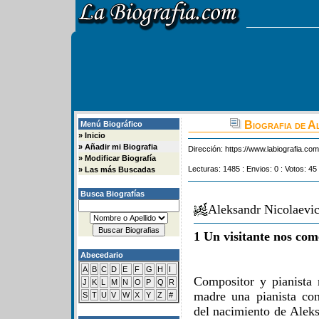
Biografia de A
Menú Biográfico
»
Inicio
»
Añadir mi Biografia
Dirección:
https://www.labiografia.co
»
Modificar Biografía
Lecturas: 1485 : Envios: 0 : Votos: 45
»
Las más Buscadas
Busca Biografías
Aleksandr Nicolaevi
1 Un visitante nos com
Abecedario
A
B
C
D
E
F
G
H
I
Compositor y pianista 
J
K
L
M
N
O
P
Q
R
madre una pianista co
S
T
U
V
W
X
Y
Z
#
del nacimiento de Aleks