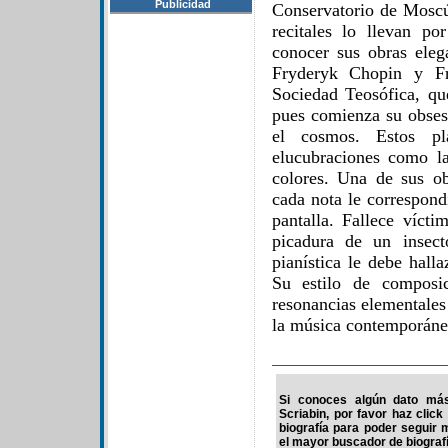
Publicidad
Conservatorio de Moscú
recitales lo llevan p
conocer sus obras eleg
Fryderyk Chopin y Fr
Sociedad Teosófica, qu
pues comienza su obsesi
el cosmos. Estos pl
elucubraciones como la
colores. Una de sus o
cada nota le correspond
pantalla. Fallece víct
picadura de un insect
pianística le debe halla
Su estilo de composi
resonancias elementales
la música contemporáne
Si conoces algún dato más
Scriabin, por favor haz clic
biografía para poder seguir
el mayor buscador de biografí