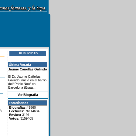
PUBLICIDAD
Última Votada
Jaume Cañellas Galindo
El Dr. Jaume Cañellas
Galindo, nació en el barrio
del “Poble Nou” en
Barcelona (Espa...
Ver Biografía
Estadísticas
Biografías:
49860
m,
Lecturas:
76114634
Envios:
3191
Votos:
3159405