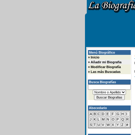
Menú Biográfico
»
Inicio
»
Añadir mi Biografia
»
Modificar Biografía
»
Las más Buscadas
Busca Biografías
Abecedario
A
B
C
D
E
F
G
H
I
J
K
L
M
N
O
P
Q
R
S
T
U
V
W
X
Y
Z
#