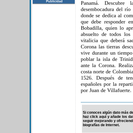
Publicidad
Panamá. Descubre 
desembocadura del río 
donde se dedica al come
que debe responder en
Bobadilla, quien lo ap
absuelto de todos los
vitalicia que deberá sa
Corona las tierras desc
vive durante un tiemp
poblar la isla de Trin
ante la Corona. Reali
costa norte de Colombia
1526. Después de tene
españoles por la repart
por Juan de Villafuerte.
Si conoces algún dato más de 
haz click aquí y añade los d
seguir mejorando y ofrecien
biografías de Internet.