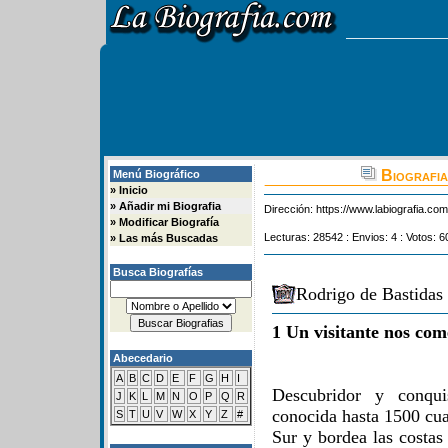
Biografia
Menú Biográfico
»
Inicio
»
Añadir mi Biografia
Dirección:
https://www.labiografia.co
»
Modificar Biografía
Lecturas: 28542 : Envios: 4 : Votos: 6
»
Las más Buscadas
Busca Biografías
Rodrigo de Bastidas 
1 Un visitante nos com
Abecedario
A
B
C
D
E
F
G
H
I
Descubridor y conqui
J
K
L
M
N
O
P
Q
R
conocida hasta 1500 cu
S
T
U
V
W
X
Y
Z
#
Sur y bordea las costas