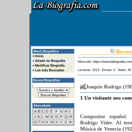
Biograf
Menú Biográfico
»
Inicio
»
Añadir mi Biografia
Dirección:
https://www.labiografia.co
»
Modificar Biografía
Lecturas: 1513 : Envios: 0 : Votos: 44
»
Las más Buscadas
Busca Biografías
Joaquín Rodrigo (19
1 Un visitante nos com
Abecedario
A
B
C
D
E
F
G
H
I
Compositor español.
J
K
L
M
N
O
P
Q
R
Rodrigo Vidre. Al ter
S
T
U
V
W
X
Y
Z
#
Música de Venecia (1927