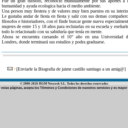
Fue un gran filosofo, reconocio mundialmente por sus aportes a 
humanidad y ayuda ecologica hacia el medio ambiente.
Una person muy fiestera y de valores muy bien puestos en su interio
Le gustaba andar de fiesta en fiesta y salir con sus demas compañer
filosofos e historiadores, con el finde buscar gente nueva especialmen
mujeres de entre 15 y 18 años para reclutarlas en su escuela y eseñarl
todo lo relacionado con su sabiduría que tenía en mente.
Ahora se encuentra cursando el 10° año en una Universidad d
Londres, donde terminará sus estudios y podra graduarse.
[
Enviarle la Biografia de jaime castillo santiago a un amig@
]
© 2000-2026 HGM Network S.L. Todos los derechos reservados
ar estas páginas, acepta los
Términos y Condiciones de nuestros servicios
y es mayor 