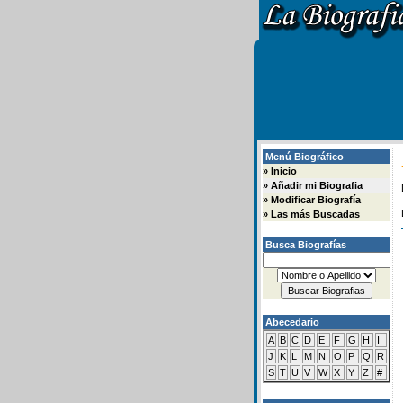
Menú Biográfico
»
Inicio
»
Añadir mi Biografia
»
Modificar Biografía
»
Las más Buscadas
Busca Biografías
Abecedario
A
B
C
D
E
F
G
H
I
J
K
L
M
N
O
P
Q
R
S
T
U
V
W
X
Y
Z
#