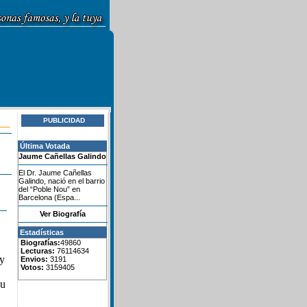
PUBLICIDAD
Última Votada
Jaume Cañellas Galindo
El Dr. Jaume Cañellas
Galindo, nació en el barrio
del “Poble Nou” en
Barcelona (Espa...
Ver Biografía
Estadísticas
Biografías:
49860
Lecturas:
76114634
ay
Envios:
3191
Votos:
3159405
su