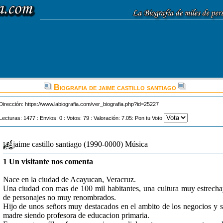
Biografia de jaime castillo santiago
Dirección:
https://www.labiografia.com/ver_biografia.php?id=25227
Lecturas: 1477 : Envios: 0 : Votos: 79 : Valoración: 7.05: Pon tu Voto
jaime castillo santiago (1990-0000) Música
1 Un visitante nos comenta
Nace en la ciudad de Acayucan, Veracruz.
Una ciudad con mas de 100 mil habitantes, una cultura muy estrech
de personajes no muy renombrados.
Hijo de unos señors muy destacados en el ambito de los negocios y 
madre siendo profesora de educacion primaria.