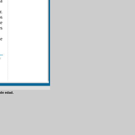
la
r.
os
te
es
e
de edad.