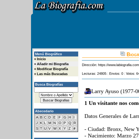
Biogr
Menú Biográfico
»
Inicio
»
Añadir mi Biografia
Dirección:
https://www.labiografia.co
»
Modificar Biografía
Lecturas: 24805 : Envios: 0 : Votos: 6
»
Las más Buscadas
Busca Biografías
Larry Ayuso (1977-00
1 Un visitante nos com
Abecedario
Datos Generales de Larr
A
B
C
D
E
F
G
H
I
J
K
L
M
N
O
P
Q
R
- Ciudad: Bronx, New 
S
T
U
V
W
X
Y
Z
#
- Nacimiento: Marzo 27