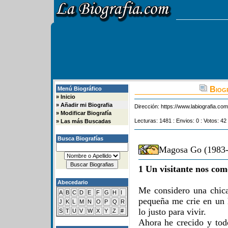
Biog
Menú Biográfico
»
Inicio
»
Añadir mi Biografia
Dirección:
https://www.labiografia.co
»
Modificar Biografía
Lecturas: 1481 : Envios: 0 : Votos: 42
»
Las más Buscadas
Busca Biografías
Magosa Go (1983-
1 Un visitante nos com
Abecedario
Me considero una chic
A
B
C
D
E
F
G
H
I
pequeña me crie en un
J
K
L
M
N
O
P
Q
R
lo justo para vivir.
S
T
U
V
W
X
Y
Z
#
Ahora he crecido y to