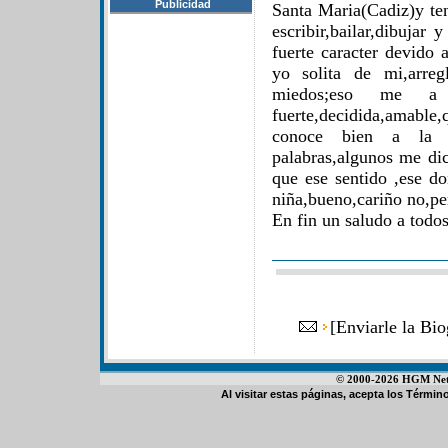
Publicidad
Santa Maria(Cadiz)y te
escribir,bailar,dibujar
fuerte caracter devido 
yo solita de mi,arre
miedos;eso me a 
fuerte,decidida,amable
conoce bien a la g
palabras,algunos me di
que ese sentido ,ese d
niña,bueno,cariño no,p
En fin un saludo a todo
[
Enviarle la Bi
© 2000-2026 HGM Netwo
Al visitar estas páginas, acepta los
Término