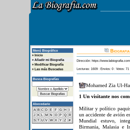
Biografia
Menú Biográfico
»
Inicio
»
Añadir mi Biografia
Dirección:
https://www.labiografia.co
»
Modificar Biografía
Lecturas: 1609 : Envios: 0 : Votos: 71
»
Las más Buscadas
Busca Biografías
Mohamed Zia Ul-Haq
1 Un visitante nos com
Abecedario
Militar y político paqui
A
B
C
D
E
F
G
H
I
un accidente de avión e
J
K
L
M
N
O
P
Q
R
Mundial estuvo, integ
S
T
U
V
W
X
Y
Z
#
Birmania, Malasia e I