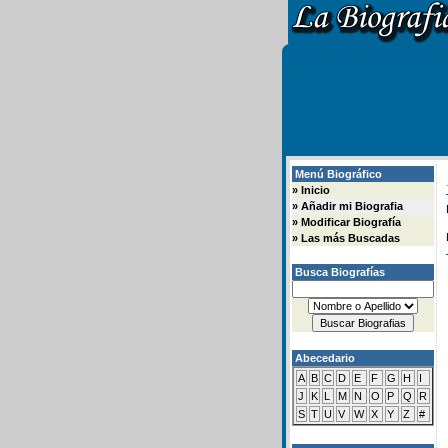
Menú Biográfico
»
Inicio
»
Añadir mi Biografia
»
Modificar Biografía
»
Las más Buscadas
Busca Biografías
Abecedario
A
B
C
D
E
F
G
H
I
J
K
L
M
N
O
P
Q
R
S
T
U
V
W
X
Y
Z
#