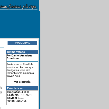
PUBLICIDAD
Última Votada
Per Daniel Amadeus
Atterbom
Poeta sueco. Fundó la
asociación Aurora, que
divulgó las tesis del
romanticismo alemán a
través de s...
Ver Biografía
ió
Estadísticas
as
Biografías:
49860
Lecturas:
76114634
Envios:
3191
Votos:
3159405