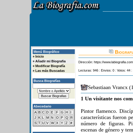
Biografi
Menú Biográfico
»
Inicio
»
Añadir mi Biografia
Dirección:
https://www.labiografia.co
»
Modificar Biografía
Lecturas: 946 : Envios: 0 : Votos: 44 :
»
Las más Buscadas
Busca Biografías
Sebastiaan Vrancx (
1 Un visitante nos com
Abecedario
Pintor flamenco. Discí
A
B
C
D
E
F
G
H
I
características fueron 
J
K
L
M
N
O
P
Q
R
número de figuras. Pin
S
T
U
V
W
X
Y
Z
#
escenas de género y tema