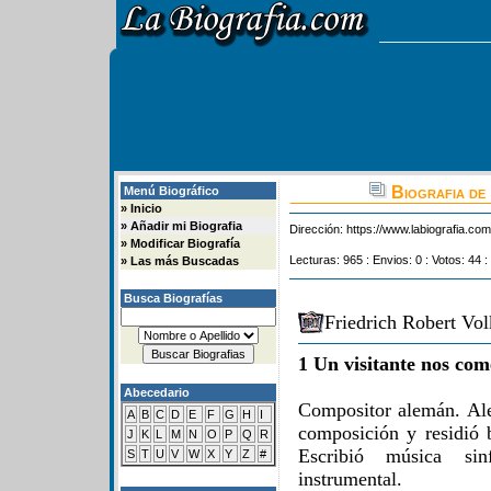
Biografia de
Menú Biográfico
»
Inicio
»
Añadir mi Biografia
Dirección:
https://www.labiografia.co
»
Modificar Biografía
Lecturas: 965 : Envios: 0 : Votos: 44 :
»
Las más Buscadas
Busca Biografías
Friedrich Robert Vo
1 Un visitante nos com
Abecedario
Compositor alemán. Al
A
B
C
D
E
F
G
H
I
composición y residió 
J
K
L
M
N
O
P
Q
R
Escribió música sin
S
T
U
V
W
X
Y
Z
#
instrumental.