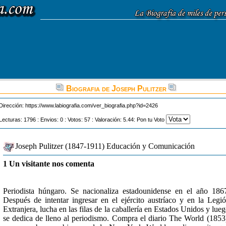
Biografia de Joseph Pulitzer
Dirección:
https://www.labiografia.com/ver_biografia.php?id=2426
Lecturas: 1796 : Envios: 0 : Votos: 57 : Valoración: 5.44: Pon tu Voto
Joseph Pulitzer (1847-1911) Educación y Comunicación
1 Un visitante nos comenta
Periodista húngaro. Se nacionaliza estadounidense en el año 186
Después de intentar ingresar en el ejército austríaco y en la Legi
Extranjera, lucha en las filas de la caballería en Estados Unidos y lue
se dedica de lleno al periodismo. Compra el diario The World (1853