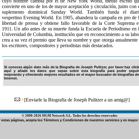
cuyo nombre cambia por el de New York World, medio escrito q
convierte en uno de los de mayor aceptación y circulación, junto con 
suplemento dominical Sunday World. También funda el diari
vespertino Evening World. En 1905, abandera la campaña en pro de 
libertad de prensa y obtiene fallo favorable de la Corte Suprema 
1911. Un año antes de su muerte funda la Escuela de Periodismo en 
Universidad de Columbia, institución que en reconocimiento a su labo
crea a su vez el premio que lleva su nombre y que otorga anualmente
los escritores, compositores y periodistas más destacados.
Si conoces algún dato más de la Biografia de Joseph Pulitzer, por favor haz click
aquí y añade los datos que sepas sobre esta biografía para poder seguir
mejorando y ofreciendo mejores resultados en el mayor buscador de biografías de
Internet.
[
Enviarle la Biografia de Joseph Pulitzer a un amig@
]
© 2000-2026 HGM Network S.L. Todos los derechos reservados
ar estas páginas, acepta los
Términos y Condiciones de nuestros servicios
y es mayor 