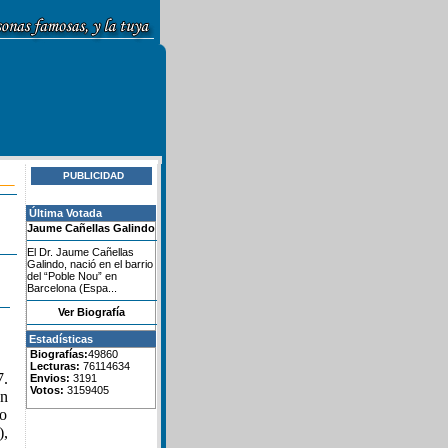
PUBLICIDAD
Última Votada
Jaume Cañellas Galindo
El Dr. Jaume Cañellas
Galindo, nació en el barrio
del “Poble Nou” en
Barcelona (Espa...
Ver Biografía
Estadísticas
Biografías:
49860
Lecturas:
76114634
7.
Envios:
3191
Votos:
3159405
ón
go
),