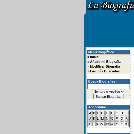
Menú Biográfico
»
Inicio
»
Añadir mi Biografia
»
Modificar Biografía
»
Las más Buscadas
Busca Biografías
Abecedario
A
B
C
D
E
F
G
H
I
J
K
L
M
N
O
P
Q
R
S
T
U
V
W
X
Y
Z
#