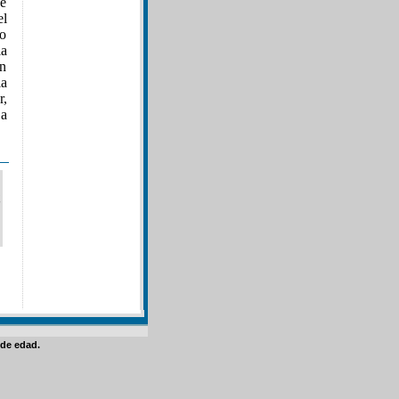
ue
el
o
la
en
la
r,
 a
de edad.