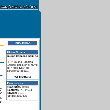
PUBLICIDAD
Última Votada
Jaume Cañellas Galindo
El Dr. Jaume Cañellas
Galindo, nació en el barrio
del “Poble Nou” en
Barcelona (Espa...
Ver Biografía
Estadísticas
Biografías:
49860
 y
Lecturas:
76114634
ue
Envios:
3191
Votos:
3159405
és
).