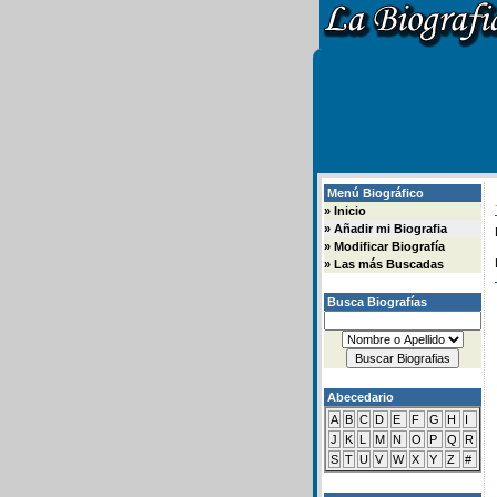
Menú Biográfico
»
Inicio
»
Añadir mi Biografia
»
Modificar Biografía
»
Las más Buscadas
Busca Biografías
Abecedario
A
B
C
D
E
F
G
H
I
J
K
L
M
N
O
P
Q
R
S
T
U
V
W
X
Y
Z
#