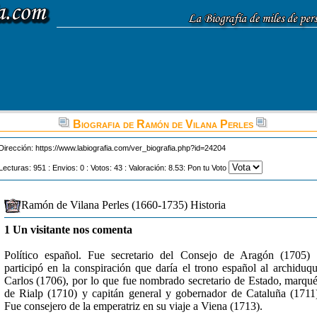
Biografia de Ramón de Vilana Perles
Dirección:
https://www.labiografia.com/ver_biografia.php?id=24204
Lecturas: 951 : Envios: 0 : Votos: 43 : Valoración: 8.53: Pon tu Voto
Ramón de Vilana Perles (1660-1735) Historia
1 Un visitante nos comenta
Político español. Fue secretario del Consejo de Aragón (1705)
participó en la conspiración que daría el trono español al archiduq
Carlos (1706), por lo que fue nombrado secretario de Estado, marqu
de Rialp (1710) y capitán general y gobernador de Cataluña (1711
Fue consejero de la emperatriz en su viaje a Viena (1713).