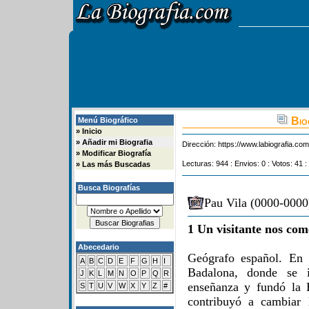
Biog
Menú Biográfico
»
Inicio
»
Añadir mi Biografia
Dirección:
https://www.labiografia.co
»
Modificar Biografía
Lecturas: 944 : Envios: 0 : Votos: 41 :
»
Las más Buscadas
Busca Biografías
Pau Vila (0000-0000)
1 Un visitante nos com
Abecedario
Geógrafo español. En
A
B
C
D
E
F
G
H
I
Badalona, donde se i
J
K
L
M
N
O
P
Q
R
enseñanza y fundó la 
S
T
U
V
W
X
Y
Z
#
contribuyó a cambiar