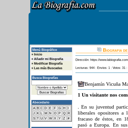
Biografia de
Menú Biográfico
»
Inicio
»
Añadir mi Biografia
Dirección:
https://www.labiografia.co
»
Modificar Biografía
Lecturas: 944 : Envios: 1 : Votos: 31 :
»
Las más Buscadas
Busca Biografías
Benjamín Vicuña Ma
1 Un visitante nos com
Abecedario
. En su juventud parti
A
B
C
D
E
F
G
H
I
liberales opositores a 
J
K
L
M
N
O
P
Q
R
fracaso de éstos, en 
S
T
U
V
W
X
Y
Z
#
pasó a Europa. En sus