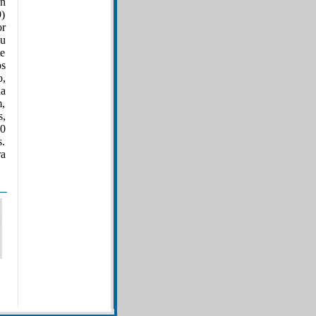
en
9)
or
su
te
os
o,
ha
m,
s,
00
s.
ra