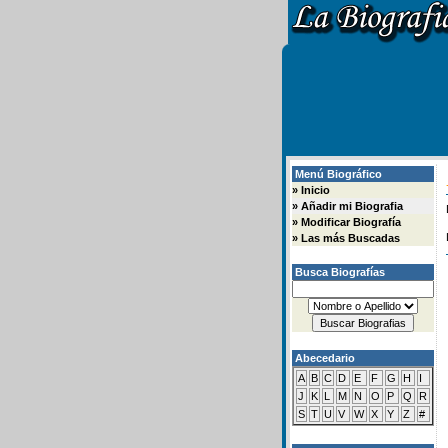
Menú Biográfico
»
Inicio
»
Añadir mi Biografia
»
Modificar Biografía
»
Las más Buscadas
Busca Biografías
Abecedario
A
B
C
D
E
F
G
H
I
J
K
L
M
N
O
P
Q
R
S
T
U
V
W
X
Y
Z
#