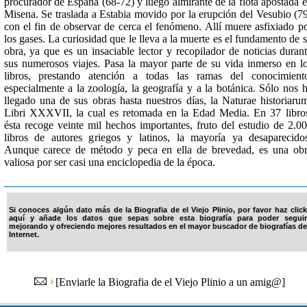
procurador de España (68-72) y luego almirante de la flota apostada 
Misena. Se traslada a Estabia movido por la erupción del Vesubio (7
con el fin de observar de cerca el fenómeno. Allí muere asfixiado p
los gases. La curiosidad que le lleva a la muerte es el fundamento de 
obra, ya que es un insaciable lector y recopilador de noticias duran
sus numerosos viajes. Pasa la mayor parte de su vida inmerso en l
libros, prestando atención a todas las ramas del conocimient
especialmente a la zoología, la geografía y a la botánica. Sólo nos 
llegado una de sus obras hasta nuestros días, la Naturae historiaru
Libri XXXVII, la cual es retomada en la Edad Media. En 37 libro
ésta recoge veinte mil hechos importantes, fruto del estudio de 2.0
libros de autores griegos y latinos, la mayoría ya desaparecido
Aunque carece de método y peca en ella de brevedad, es una ob
valiosa por ser casi una enciclopedia de la época.
Si conoces algún dato más de la Biografia de el Viejo Plinio, por favor haz click
aquí y añade los datos que sepas sobre esta biografía para poder seguir
mejorando y ofreciendo mejores resultados en el mayor buscador de biografías de
Internet.
[
Enviarle la Biografia de el Viejo Plinio a un amig@
]