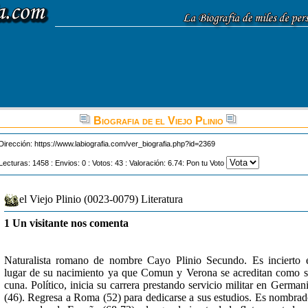
Biografia de el Viejo Plinio
Dirección:
https://www.labiografia.com/ver_biografia.php?id=2369
Lecturas: 1458 : Envios: 0 : Votos: 43 : Valoración: 6.74: Pon tu Voto
el Viejo Plinio (0023-0079) Literatura
1 Un visitante nos comenta
Naturalista romano de nombre Cayo Plinio Secundo. Es incierto 
lugar de su nacimiento ya que Comun y Verona se acreditan como 
cuna. Político, inicia su carrera prestando servicio militar en German
(46). Regresa a Roma (52) para dedicarse a sus estudios. Es nombra