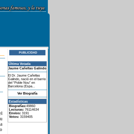
PUBLICIDAD
Última Votada
Jaume Cañellas Galindo
El Dr. Jaume Cañellas
Galindo, nació en el barrio
del “Poble Nou” en
Barcelona (Espa...
Ver Biografía
Estadísticas
Biografías:
49860
Lecturas:
76114634
el
Envios:
3191
Votos:
3159405
su
ia
do