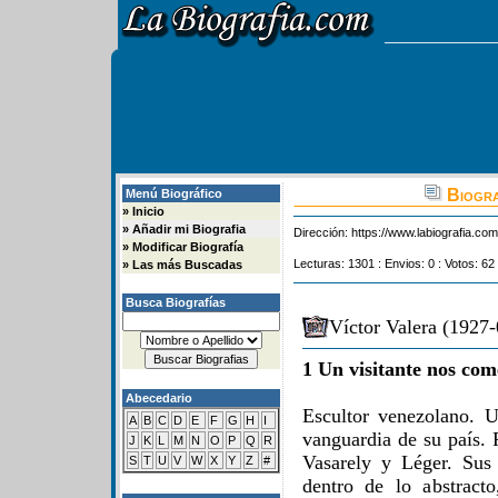
Biogra
Menú Biográfico
»
Inicio
»
Añadir mi Biografia
Dirección:
https://www.labiografia.co
»
Modificar Biografía
Lecturas: 1301 : Envios: 0 : Votos: 62
»
Las más Buscadas
Busca Biografías
Víctor Valera (1927-
1 Un visitante nos com
Abecedario
Escultor venezolano. U
A
B
C
D
E
F
G
H
I
vanguardia de su país. 
J
K
L
M
N
O
P
Q
R
Vasarely y Léger. Sus 
S
T
U
V
W
X
Y
Z
#
dentro de lo abstract