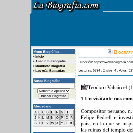
Biografi
Menú Biográfico
»
Inicio
»
Añadir mi Biografia
Dirección:
https://www.labiografia.co
»
Modificar Biografía
Lecturas: 5794 : Envios: 4 : Votos: 32
»
Las más Buscadas
Busca Biografías
Teodoro Valcárcel (
1 Un visitante nos com
Abecedario
Compositor peruano, n.
A
B
C
D
E
F
G
H
I
Felipe Pedrell e invest
J
K
L
M
N
O
P
Q
R
país, en la que se insp
S
T
U
V
W
X
Y
Z
#
las ruinas del templo de