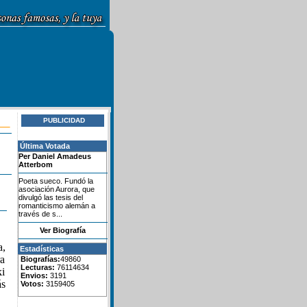
PUBLICIDAD
Última Votada
Per Daniel Amadeus
Atterbom
Poeta sueco. Fundó la
asociación Aurora, que
divulgó las tesis del
romanticismo alemán a
través de s...
Ver Biografía
a,
Estadísticas
ra
Biografías:
49860
Lecturas:
76114634
ki
Envios:
3191
ás
Votos:
3159405
.