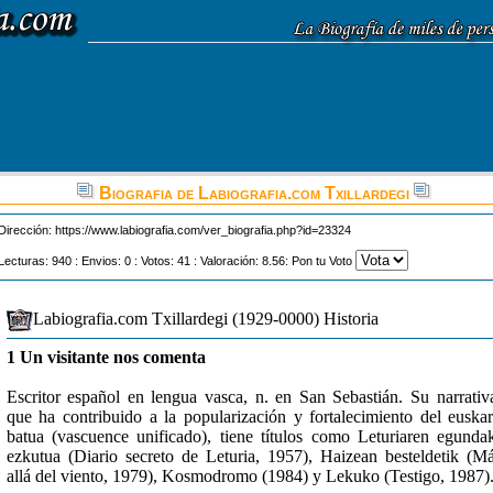
Biografia de Labiografia.com Txillardegi
Dirección:
https://www.labiografia.com/ver_biografia.php?id=23324
Lecturas: 940 : Envios: 0 : Votos: 41 : Valoración: 8.56: Pon tu Voto
Labiografia.com Txillardegi (1929-0000) Historia
1 Un visitante nos comenta
Escritor español en lengua vasca, n. en San Sebastián. Su narrativ
que ha contribuido a la popularización y fortalecimiento del euska
batua (vascuence unificado), tiene títulos como Leturiaren egunda
ezkutua (Diario secreto de Leturia, 1957), Haizean besteldetik (M
allá del viento, 1979), Kosmodromo (1984) y Lekuko (Testigo, 1987)