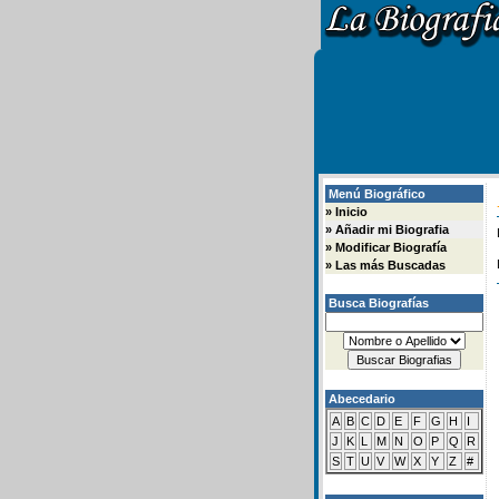
Menú Biográfico
»
Inicio
»
Añadir mi Biografia
»
Modificar Biografía
»
Las más Buscadas
Busca Biografías
Abecedario
A
B
C
D
E
F
G
H
I
J
K
L
M
N
O
P
Q
R
S
T
U
V
W
X
Y
Z
#