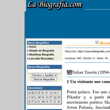
Biogr
Menú Biográfico
»
Inicio
»
Añadir mi Biografia
Dirección:
https://www.labiografia.co
»
Modificar Biografía
Lecturas: 940 : Envios: 0 : Votos: 43 :
»
Las más Buscadas
Busca Biografías
Julian Tuwim (1894-
1 Un visitante nos com
Abecedario
Poeta polaco. Fue uno d
A
B
C
D
E
F
G
H
I
Pikador y, a partir d
J
K
L
M
N
O
P
Q
R
movimiento poético Sk
S
T
U
V
W
X
Y
Z
#
Joven Polonia, fascina