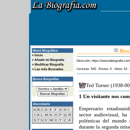
Biogr
Menú Biográfico
»
Inicio
»
Añadir mi Biografia
Dirección:
https://www.labiografia.co
»
Modificar Biografía
Lecturas: 940 : Envios: 0 : Votos: 62 :
»
Las más Buscadas
Busca Biografías
Ted Turner (1938-00
1 Un visitante nos com
Abecedario
Empresario estadounid
A
B
C
D
E
F
G
H
I
sector audiovisual, ha
J
K
L
M
N
O
P
Q
R
polémicas del mundo 
S
T
U
V
W
X
Y
Z
#
durante la segunda mita