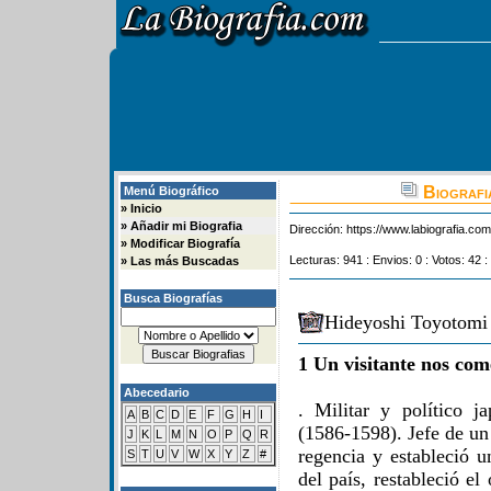
Biografi
Menú Biográfico
»
Inicio
»
Añadir mi Biografia
Dirección:
https://www.labiografia.co
»
Modificar Biografía
Lecturas: 941 : Envios: 0 : Votos: 42 :
»
Las más Buscadas
Busca Biografías
Hideyoshi Toyotomi 
1 Un visitante nos com
Abecedario
. Militar y político j
A
B
C
D
E
F
G
H
I
(1586-1598). Jefe de un
J
K
L
M
N
O
P
Q
R
regencia y estableció u
S
T
U
V
W
X
Y
Z
#
del país, restableció el