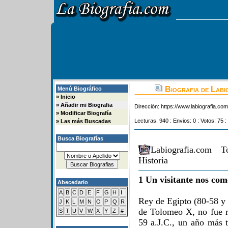
Biografia de Labi
Menú Biográfico
»
Inicio
»
Añadir mi Biografia
Dirección:
https://www.labiografia.co
»
Modificar Biografía
Lecturas: 940 : Envios: 0 : Votos: 75 :
»
Las más Buscadas
Busca Biografías
Labiografia.com 
Historia
1 Un visitante nos com
Abecedario
A
B
C
D
E
F
G
H
I
Rey de Egipto (80-58 y 5
J
K
L
M
N
O
P
Q
R
de Tolomeo X, no fue 
S
T
U
V
W
X
Y
Z
#
59 a.J.C., un año más t