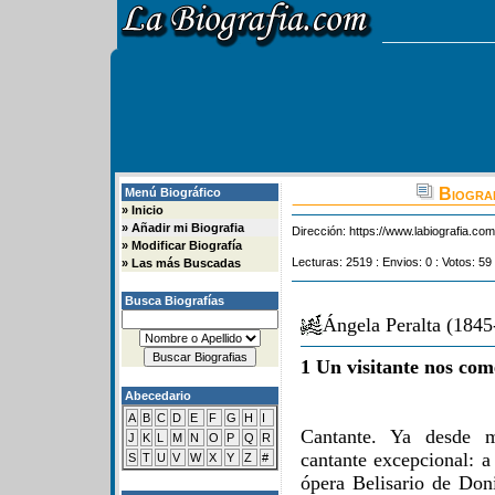
Biograf
Menú Biográfico
»
Inicio
»
Añadir mi Biografia
Dirección:
https://www.labiografia.co
»
Modificar Biografía
Lecturas: 2519 : Envios: 0 : Votos: 59
»
Las más Buscadas
Busca Biografías
Ángela Peralta (184
1 Un visitante nos com
Abecedario
A
B
C
D
E
F
G
H
I
Cantante. Ya desde 
J
K
L
M
N
O
P
Q
R
cantante excepcional: a
S
T
U
V
W
X
Y
Z
#
ópera Belisario de Don